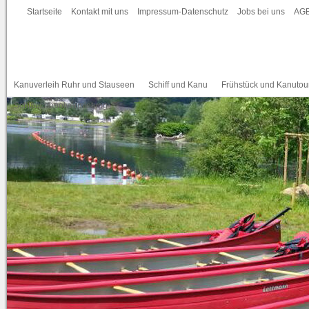
Startseite
Kontakt mit uns
Impressum-Datenschutz
Jobs bei uns
AG
Kanuverleih Ruhr und Stauseen
Schiff und Kanu
Frühstück und Kanutou
Schlauchbootvermietung