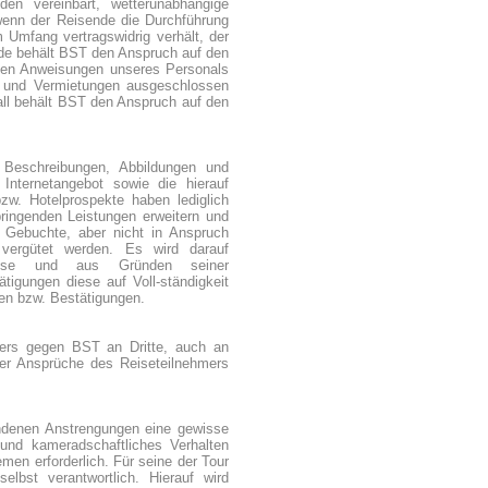
n vereinbart, wetterunabhängige
 wenn der Reisende die Durchführung
 Umfang vertragswidrig verhält, der
nde
behält BST den Anspruch auf den
r den Anweisungen unseres Personals
n und Vermietungen ausgeschlossen
all behält BST den Anspruch auf den
 Beschreibungen, Abbildungen und
Internetangebot sowie die hierauf
w. Hotelprospekte haben lediglich
ringenden Leistungen erweitern und
 Gebuchte, aber nicht in Anspruch
vergütet werden. Es wird darauf
resse und aus Gründen seiner
tigungen diese auf Voll-ständigkeit
gen bzw. Bestätigungen.
mers gegen BST an Dritte, auch an
er Ansprüche des Reiseteilnehmers
ndenen Anstrengungen eine gewisse
 und kameradschaftliches Verhalten
emen erforderlich. Für seine der Tour
elbst verantwortlich. Hierauf wird