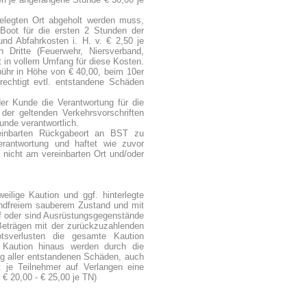
elegten Ort abgeholt werden muss,
oot für die ersten 2 Stunden der
nd Abfahrkosten i. H. v. € 2,50 je
 Dritte (Feuerwehr, Niersverband,
t in vollem Umfang für diese Kosten.
ühr in Höhe von € 40,00, beim 10er
echtigt evtl. entstandene Schäden
der Kunde die Verantwortung für die
er geltenden Verkehrsvorschriften
unde verantwortlich.
einbarten Rückgabeort an BST zu
erantwortung und haftet wie zuvor
nicht am vereinbarten Ort und/oder
eilige Kaution und ggf. hinterlegte
andfreiem sauberem Zustand und mit
f oder sind Ausrüstungsgegenstände
 Beträgen mit der zurückzuzahlenden
sverlusten die gesamte Kaution
 Kaution hinaus werden durch die
ung aller entstandenen Schäden, auch
 je Teilnehmer auf Verlangen eine
€ 20,00 - € 25,00 je TN)