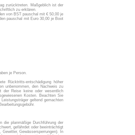
ag zurücktreten. Maßgeblich ist der
hriftlich zu erklären.
den von BST pauschal mit € 50,00 je
en pauschal mit Euro 30,00 je Boot
aben je Person.
te Rücktritts-entschädigung höher
unden unbenommen, den Nachweis zu
t der Reise keine oder wesentlich
usgewiesenen Kosten. Beachten Sie
en Leistungsträger geltend gemachten
 Bearbeitungsgebühr.
nn die planmäßige Durchführung der
wert, gefährdet oder beeinträchtigt
m, Gewitter, Gewässersperrungen). In