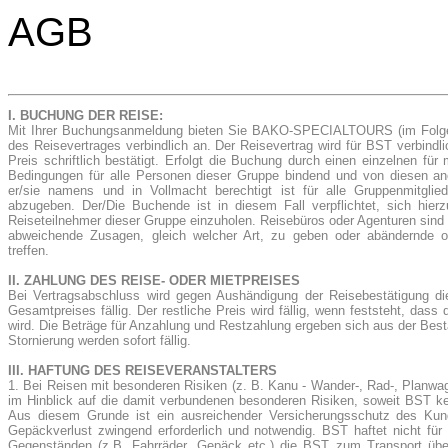
AGB
I. BUCHUNG DER REISE:
Mit Ihrer Buchungsanmeldung bieten Sie BAKO-SPECIALTOURS (im Folg
des Reisevertrages verbindlich an. Der Reisevertrag wird für BST verbin
Preis schriftlich bestätigt. Erfolgt die Buchung durch einen einzelnen fü
Bedingungen für alle Personen dieser Gruppe bindend und von diesen an
er/sie namens und in Vollmacht berechtigt ist für alle Gruppenmitglied
abzugeben. Der/Die Buchende ist in diesem Fall verpflichtet, sich hierz
Reiseteilnehmer dieser Gruppe einzuholen. Reisebüros oder Agenturen sind n
abweichende Zusagen, gleich welcher Art, zu geben oder abändernde o
treffen.
II. ZAHLUNG DES REISE- ODER MIETPREISES
Bei Vertragsabschluss wird gegen Aushändigung der Reisebestätigung 
Gesamtpreises fällig. Der restliche Preis wird fällig, wenn feststeht, dass
wird. Die Beträge für Anzahlung und Restzahlung ergeben sich aus der Best
Stornierung werden sofort fällig.
III. HAFTUNG DES REISEVERANSTALTERS
1. Bei Reisen mit besonderen Risiken (z. B. Kanu - Wander-, Rad-, Planw
im Hinblick auf die damit verbundenen besonderen Risiken, soweit BST kein
Aus diesem Grunde ist ein ausreichender Versicherungsschutz des Kund
Gepäckverlust zwingend erforderlich und notwendig. BST haftet nicht für
Gegenständen (z.B. Fahrräder, Gepäck etc.) die BST zum Transport über