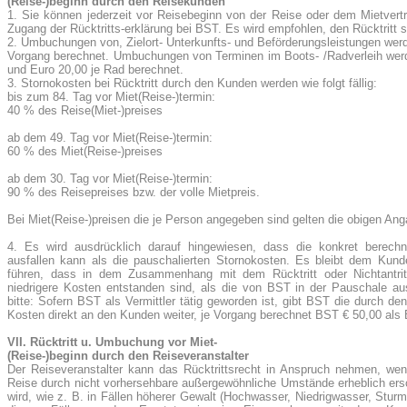
(Reise-)beginn durch den Reisekunden
1. Sie können jederzeit vor Reisebeginn von der Reise oder dem Mietvertr
Zugang der Rücktritts-erklärung bei BST. Es wird empfohlen, den Rücktritt sc
2. Umbuchungen von, Zielort- Unterkunfts- und Beförderungsleistungen wer
Vorgang berechnet. Umbuchungen von Terminen im Boots- /Radverleih werd
und Euro 20,00 je Rad berechnet.
3. Stornokosten bei Rücktritt durch den Kunden werden wie folgt fällig:
bis zum 84. Tag vor Miet(Reise-)termin:
40 % des Reise(Miet-)preises
ab dem 49. Tag vor Miet(Reise-)termin:
60 % des Miet(Reise-)preises
ab dem 30. Tag vor Miet(Reise-)termin:
90 % des Reisepreises bzw. der volle Mietpreis.
Bei Miet(Reise-)preisen die je Person angegeben sind gelten die obigen Ang
4. Es wird ausdrücklich darauf hingewiesen, dass die konkret berechne
ausfallen kann als die pauschalierten Stornokosten. Es bleibt dem K
führen, dass in dem Zusammenhang mit dem Rücktritt oder Nichtantrit
niedrigere Kosten entstanden sind, als die von BST in der Pauschale a
bitte: Sofern BST als Vermittler tätig geworden ist, gibt BST die durch d
Kosten direkt an den Kunden weiter, je Vorgang berechnet BST € 50,00 als
VII. Rücktritt u. Umbuchung vor Miet-
(Reise-)beginn durch den Reiseveranstalter
Der Reiseveranstalter kann das Rücktrittsrecht in Anspruch nehmen, we
Reise durch nicht vorhersehbare außergewöhnliche Umstände erheblich ersch
wird, wie z. B. in Fällen höherer Gewalt (Hochwasser, Niedrigwasser, Stur