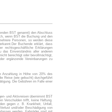
enden BST genannt) den Abschluss
dlich, wenn BST die Buchung und den
r mehrere Personen, so werden diese
erkannt.
Der Buchende erklärt, dass
er rechtsgeschäftliche Erklärungen
u das Einverständnis aller anderen
icht berechtigt oder bevollmächtigt,
der ergänzende Vereinbarungen zu
die Anzahlung in Höhe von 20% des
 die Reise (wie gebucht) durchgeführt
ätigung. Die Gebühren im Falle einer
agen- und Aktivreisen übernimmt BST
 Verschulden trifft, keine Haftung.
en gegen z. B. Krankheit, Unfall,
 Verlust und/oder Beschädigung von
lassen werden. Fahrräder sind mit