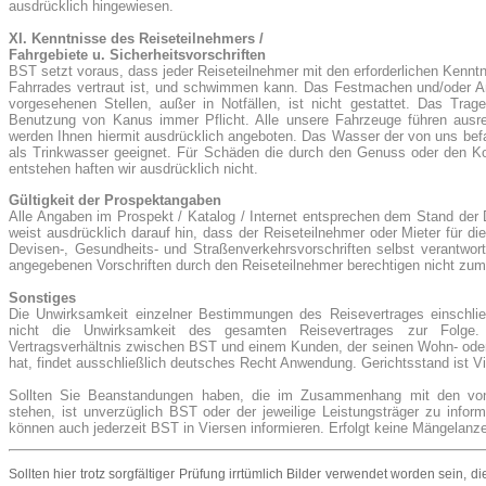
ausdrücklich hingewiesen.
XI. Kenntnisse des Reiseteilnehmers /
Fahrgebiete u. Sicherheitsvorschriften
BST setzt voraus, dass jeder Reiseteilnehmer mit den erforderlichen Kennt
Fahrrades vertraut ist, und schwimmen kann. Das Festmachen und/oder An
vorgesehenen Stellen, außer in Notfällen, ist nicht gestattet. Das Tr
Benutzung von Kanus immer Pflicht. Alle unsere Fahrzeuge führen aus
werden Ihnen hiermit ausdrücklich angeboten. Das Wasser der von uns befah
als Trinkwasser geeignet. Für Schäden die durch den Genuss oder den K
entstehen haften wir ausdrücklich nicht.
Gültigkeit der Prospektangaben
Alle Angaben im Prospekt / Katalog / Internet entsprechen dem Stand der 
weist ausdrücklich darauf hin, dass der Reiseteilnehmer oder Mieter für die 
Devisen-, Gesundheits- und Straßenverkehrsvorschriften selbst verantwortl
angegebenen Vorschriften durch den Reiseteilnehmer berechtigen nicht zum
Sonstiges
Die Unwirksamkeit einzelner Bestimmungen des Reisevertrages einschlie
nicht die Unwirksamkeit des gesamten Reisevertrages zur Folg
Vertragsverhältnis zwischen BST und einem Kunden, der seinen Wohn- oder
hat, findet ausschließlich deutsches Recht Anwendung. Gerichtsstand ist V
Sollten Sie Beanstandungen haben, die im Zusammenhang mit den vo
stehen, ist unverzüglich BST oder der jeweilige Leistungsträger zu inform
können auch jederzeit BST in Viersen informieren. Erfolgt keine Mängelanze
Sollten hier trotz sorgfältiger Prüfung irrtümlich Bilder verwendet worden sein, die