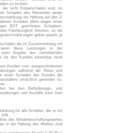
äden zu sichern.
 die nicht Körperschäden sind, ist
 ein Schaden des Reisenden weder
Beschränkung der Haftung auf den 3-
andenen Schaden allein wegen eines
 gegen BST gerichteten Schadens-
ber Fahrlässigkeit beruhen, ist die
gsbeschränkungen gelten jeweils je
Sachschäden die im Zusammenhang mit
n, wenn diese Leistungen in der
 unter Angabe des vermittelnden
ie für den Kunden erkennbar nicht
ng von Kunden vom ausgeschriebenen
örderungen während der Reise und
für einen Schaden des Kunden die
anstalters ursächlich geworden ist.
sen.
eiten bei den Beförderungs- und
rspätungen und Ausfälle kann kein
änkung für alle Schäden, die er mit
rifft.
 Höhe des Wiederbeschaffungswertes
sen in die Haftung des Mieters sind
 je angefangene Stunde € 30,00 je