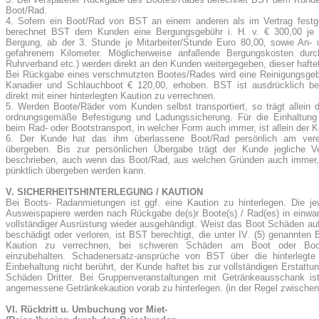
Boot/Rad.
4. Sofern ein Boot/Rad von BST an einem anderen als im Vertrag festg
berechnet BST dem Kunden eine Bergungsgebühr i. H. v. € 300,00 je B
Bergung, ab der 3. Stunde je Mitarbeiter/Stunde Euro 80,00, sowie An- u
gefahrenem Kilometer. Möglicherweise anfallende Bergungskosten durch
Ruhrverband etc.) werden direkt an den Kunden weitergegeben, dieser hafte
Bei Rückgabe eines verschmutzten Bootes/Rades wird eine Reinigungsgeb
Kanadier und Schlauchboot € 120,00, erhoben. BST ist ausdrücklich ber
direkt mit einer hinterlegten Kaution zu verrechnen.
5. Werden Boote/Räder vom Kunden selbst transportiert, so trägt allein 
ordnungsgemäße Befestigung und Ladungssicherung. Für die Einhaltung d
beim Rad- oder Bootstransport, in welcher Form auch immer, ist allein der K
6. Der Kunde hat das ihm überlassene Boot/Rad persönlich am ver
übergeben. Bis zur persönlichen Übergabe trägt der Kunde jegliche V
beschrieben, auch wenn das Boot/Rad, aus welchen Gründen auch immer, 
pünktlich übergeben werden kann.
V. SICHERHEITSHINTERLEGUNG / KAUTION
Bei Boots- Radanmietungen ist ggf. eine Kaution zu hinterlegen. Die jew
Ausweispapiere werden nach Rückgabe de(s)r Boote(s) / Rad(es) in einw
vollständiger Ausrüstung wieder ausgehändigt. Weist das Boot Schäden au
beschädigt oder verloren, ist BST berechtigt, die unter IV. (5) genannten
Kaution zu verrechnen, bei schweren Schäden am Boot oder Boot
einzubehalten. Schadenersatz-ansprüche von BST über die hinterlegte
Einbehaltung nicht berührt, der Kunde haftet bis zur vollständigen Erstatt
Schäden Dritter. Bei Gruppenveranstaltungen mit Getränkeausschank ist
angemessene Getränkekaution vorab zu hinterlegen. (in der Regel zwischen 
VI. Rücktritt u. Umbuchung vor Miet-