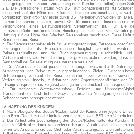
einer geeigneten Transport- verpackung (vom Kunden zu stellen) gegen Sch
2.a. Die vertragliche Haftung von BST auf Schadensersatz für Schäden,
insgesamt auf die Höhe des 3-fachen Reisepreises beschränkt, soweit
vorsätzlich noch grob fahrlässig durch BST herbeigeführt worden ist. Die 
fachen Reisepreis gilt auch, soweit BST für einen dem Reisenden entst
Verschuldens eines Leistungsträgers verantwortlich ist. Für alle
ersatzansprüche aus unerlaubter Handlung, die nicht auf Vorsatz oder gro
Haftung auf die Höhe des 3-fachen Reisepreises beschränkt. Diese Haftun
Reisenden und Reise.
b. Der Veranstalter haftet nicht für Leistungsstörungen, Personen- oder 
Leistungen, die als Fremdleistungen lediglich vermittelt werde
Reiseausschreibung und der Buchungsbestätigung ausdrücklich und
Vertragspartners als Fremdleistung so gekennzeichnet werden, dass s
Bestandteil der Reiseleistung des Veranstalters sind.
c. Der Veranstalter haftet jedoch für Leistungen, welche die Beförderu
Ausgangsort der Reise zum ausgeschriebenen Zielort, Zwischen-bef
Unterbringung während der Reise beinhalten sowie wenn und soweit 
Verletzung von Hinweis-, Aufklärungs- oder Organisationspflichten des Ver
Etwaige Ansprüche aus Folgeschäden gelten ausdrücklich als ausgeschlos
3. Für schlechte Wetterverhältnisse, Defekte und Unregelmäßigk
Transportmitteln durch höhere Gewalt verursachte Verzögerungen und Ve
Schadenersatz beansprucht werden.
IV. HAFTUNG DES KUNDEN:
1. Nach Übergabe des Bootes/Rades haftet der Kunde ohne jegliche Einschr
dem Boot /Rad direkt oder indirekt verursacht, soweit BST kein Verschulden t
2. Bei Verlust oder Beschädigung des Bootes/Rades haftet der Kunde in
einschließlich aller damit verbundenen Kosten. Ausdrücklich eingeschlos
ferner alle Ansprüche die aus Miet- oder Veranstaltungsausfällen entstehen.
3. Bei verspäteter Rückgabe des Bootes/Rades berechnet BST dem Kunden