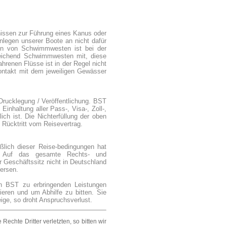
nissen zur Führung eines Kanus oder
legen unserer Boote an nicht dafür
agen von Schwimmwesten ist bei der
reichend Schwimmwesten mit, diese
renen Flüsse ist in der Regel nicht
ontakt mit dem jeweiligen Gewässer
Drucklegung / Veröffentlichung. BST
Einhaltung aller Pass-, Visa-, Zoll-,
ich ist. Die Nichterfüllung der oben
 Rücktritt vom Reisevertrag.
ßlich dieser Reise-bedingungen hat
e. Auf das gesamte Rechts- und
 Geschäftssitz nicht in Deutschland
iersen.
n BST zu erbringenden Leistungen
ieren und um Abhilfe zu bitten. Sie
ige, so droht Anspruchsverlust.
 Rechte Dritter verletzten, so bitten wir