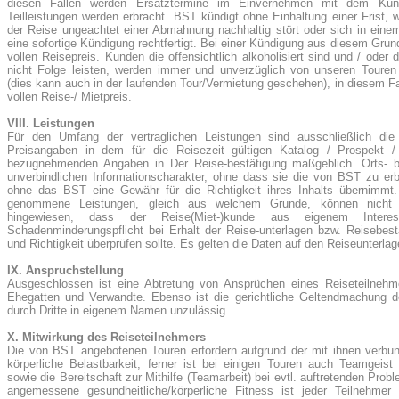
diesen Fällen werden Ersatztermine im Einvernehmen mit dem Kunde
Teilleistungen werden erbracht. BST kündigt ohne Einhaltung einer Frist,
der Reise ungeachtet einer Abmahnung nachhaltig stört oder sich in einem
eine sofortige Kündigung rechtfertigt. Bei einer Kündigung aus diesem Gru
vollen Reisepreis.
Kunden die offensichtlich alkoholisiert sind und / ode
nicht Folge leisten, werden immer und unverzüglich von unseren Toure
(dies kann auch in der laufenden Tour/Vermietung geschehen), in diesem F
vollen Reise-/ Mietpreis.
VIII. Leistungen
Für den Umfang der vertraglichen Leistungen sind ausschließlich die
Preisangaben in dem für die Reisezeit gültigen Katalog / Prospekt / 
bezugnehmenden Angaben in Der Reise-bestätigung maßgeblich. Orts- bz
unverbindlichen Informationscharakter, ohne dass sie die von BST zu erb
ohne das BST eine Gewähr für die Richtigkeit ihres Inhalts übernimmt.
genommene Leistungen, gleich aus welchem Grunde, können nicht 
hingewiesen, dass der Reise(Miet-)kunde aus eigenem Inte
Schadenminderungspflicht bei Erhalt der Reise-unterlagen bzw. Reisebestä
und Richtigkeit überprüfen sollte. Es gelten die Daten auf den Reiseunterla
IX. Anspruchstellung
Ausgeschlossen ist eine Abtretung von Ansprüchen eines Reiseteilneh
Ehegatten und Verwandte. Ebenso ist die gerichtliche Geltendmachung d
durch Dritte in eigenem Namen unzulässig.
X. Mitwirkung des Reiseteilnehmers
Die von BST angebotenen Touren erfordern aufgrund der mit ihnen verbu
körperliche Belastbarkeit, ferner ist bei einigen Touren auch Teamgeist
sowie die Bereitschaft zur Mithilfe (Teamarbeit) bei evtl. auftretenden Probl
angemessene gesundheitliche/körperliche Fitness ist jeder Teilnehmer s